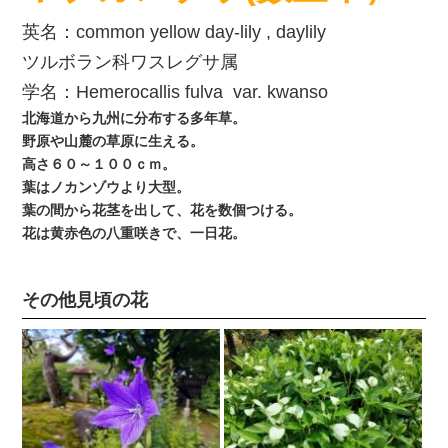
英名：common yellow day-lily , daylily
ツルボラン科ワスレグサ属
学名：
Hemerocallis fulva var. kwanso
北海道から九州に分布する多年草。
野原や山麓の草原に生える。
高さ６０～１００ｃｍ。
葉はノカンゾウより大型。
葉の間から花茎を出して、花を数個つける。
花は黄赤色の八重咲きで、一日花。
その他見頃の花