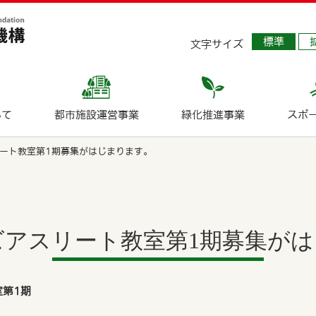
標準
文字サイズ
いて
都市施設運営事業
緑化推進事業
スポ
リート教室第1期募集がはじまります。
ズアスリート教室第1期募集が
室第1期