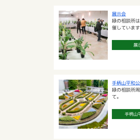
展示会
緑の相談所
催していま
展
手柄山平和
緑の相談所
て。
手柄山