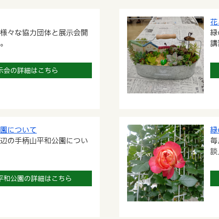
花
は様々な協力団体と展示会開
緑
す。
講
示会の詳細はこちら
公園について
緑
周辺の手柄山平和公園につい
毎
談
平和公園の詳細はこちら