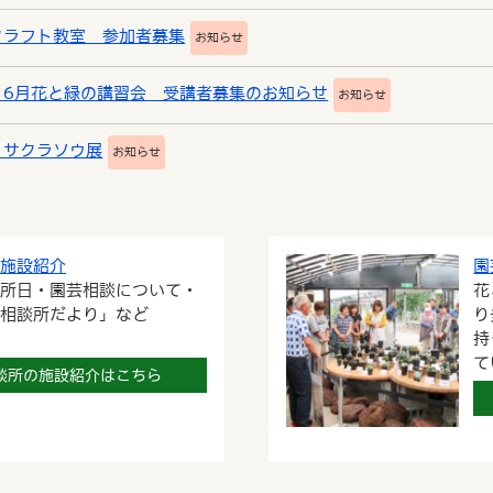
クラフト教室 参加者募集
お知らせ
】6月花と緑の講習会 受講者募集のお知らせ
お知らせ
】サクラソウ展
お知らせ
の施設紹介
園
休所日・園芸相談について・
花
の相談所だより」など
り
持
て
談所の施設紹介はこちら