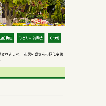
出前講座
みどりの賛助会
その他
設されました。 市民の皆さんの緑化意識
。