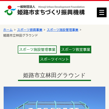
メ
ニ
ュ
ー
ホーム
スポーツ振興事業
スポーツ施設管理事業
を
姫路市立林田グラウンド
開
く
スポーツ施設管理事業
スポーツ教室事業
スポーツイベント
姫路市立林田グラウンド