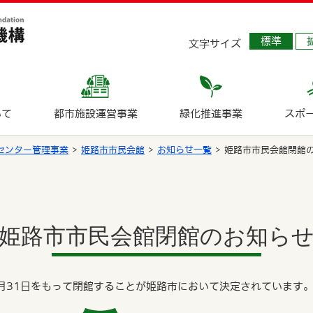
標準
文字サイズ
いて
都市施設運営事業
緑化推進事業
スポ
センター管理事業
姫路市市民会館
お知らせ一覧
姫路市市民会館閉館
姫路市市民会館閉館のお知ら
3月31日をもって閉館することが姫路市において決定されています