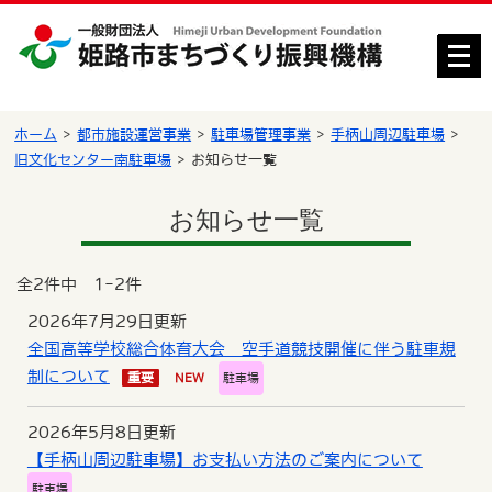
メ
ニ
ュ
ー
ホーム
都市施設運営事業
駐車場管理事業
手柄山周辺駐車場
を
旧文化センター南駐車場
お知らせ一覧
開
く
お知らせ一覧
全2件中 1-2件
2026年7月29日更新
全国高等学校総合体育大会 空手道競技開催に伴う駐車規
制について
重要
NEW
駐車場
2026年5月8日更新
【手柄山周辺駐車場】お支払い方法のご案内について
駐車場