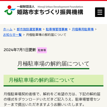
メ
ニ
ュ
ー
ホーム
都市施設運営事業
駐車場管理事業
月極専用駐車場
を
お知らせ一覧
月極駐車場の解約届について
開
く
2024年7月1日更新
駐車場
月極駐車場の解約届について
月極駐車場の解約届について
月極駐車場契約者様で、解約をご希望の方は、下記の解約届
の様式をダウンロードいただきご記入うえ、駐車場管理セン
ターまで提出いただきますようお願いいたします。