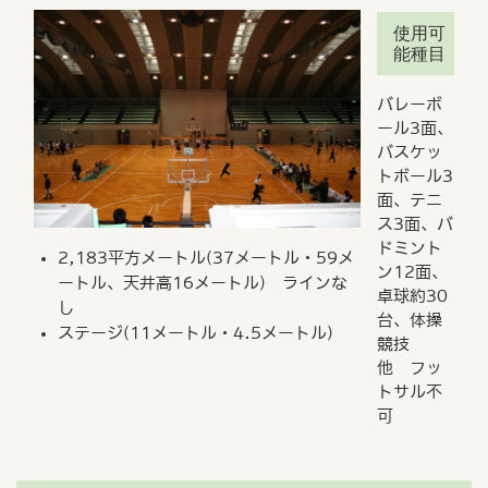
使用可
能種目
バレーボ
ール3面、
バスケッ
トボール3
面、テニ
ス3面、バ
ドミント
2,183平方メートル(37メートル・59メ
ン12面、
ートル、天井高16メートル) ラインな
卓球約30
し
台、体操
ステージ(11メートル・4.5メートル)
競技
他 フッ
トサル不
可