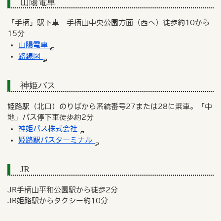
山陽電車
「手柄」駅下車 手柄山中央公園方面（西へ）徒歩約10から
15分
山陽電車
路線図
神姫バス
姫路駅（北口）のりばから系統番号27または28に乗車。「中
地」バス停下車徒歩約2分
神姫バス株式会社
姫路駅バスターミナル
JR
JR手柄山平和公園駅から徒歩2分
JR姫路駅からタクシー約10分