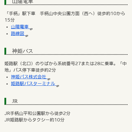
山陽電車
「手柄」駅下車 手柄山中央公園方面（西へ）徒歩約10から
15分
山陽電車
路線図
神姫バス
姫路駅（北口）のりばから系統番号27または28に乗車。「中
地」バス停下車徒歩約2分
神姫バス株式会社
姫路駅バスターミナル
JR
JR手柄山平和公園駅から徒歩2分
JR姫路駅からタクシー約10分