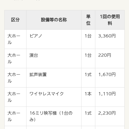
単
1回の使用
区分
設備等の名称
位
料
大ホー
ピアノ
1台
3,360円
ル
大ホー
演台
1台
220円
ル
大ホー
拡声装置
1式
1,670円
ル
大ホー
ワイヤレスマイク
1本
1,110円
ル
大ホー
16ミリ映写機（1台の
1式
2,230円
ル
み）