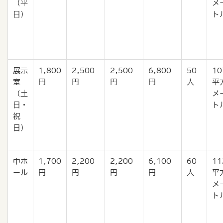
（平
メ
日）
ト
展示
1,800
2,500
2,500
6,800
50
10
室
円
円
円
円
人
平
（土
メ
日・
ト
祝
日）
中ホ
1,700
2,200
2,200
6,100
60
11
ール
円
円
円
円
人
平
メ
ト