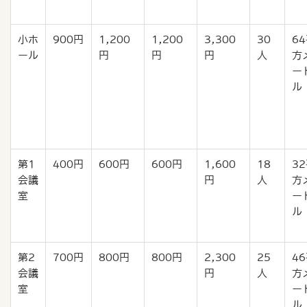
小ホ
900円
1,200
1,200
3,300
30
6
ール
円
円
円
人
方
ー
ル
第1
400円
600円
600円
1,600
18
3
会議
円
人
方
室
ー
ル
第2
700円
800円
800円
2,300
25
4
会議
円
人
方
室
ー
ル