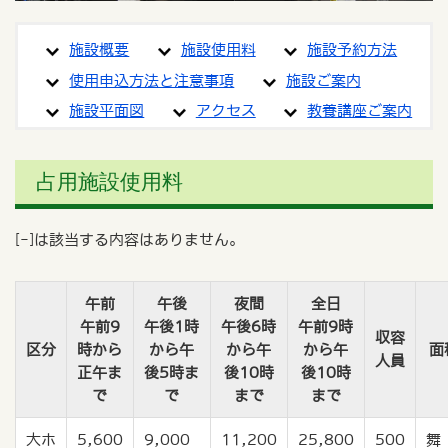
施設概要
施設使用料
施設予約方法
使用申込方法と注意事項
施設ご案内
施設平面図
アクセス
教養講座ご案内
占用施設使用料
[-]は該当する内容はありません。
午前
午後
夜間
全日
午前9
午後1時
午後6時
午前9時
収容
区分
時から
から午
から午
から午
面
人員
正午ま
後5時ま
後10時
後10時
で
で
まで
まで
大ホ
5,600
9,000
11,200
25,800
500
舞