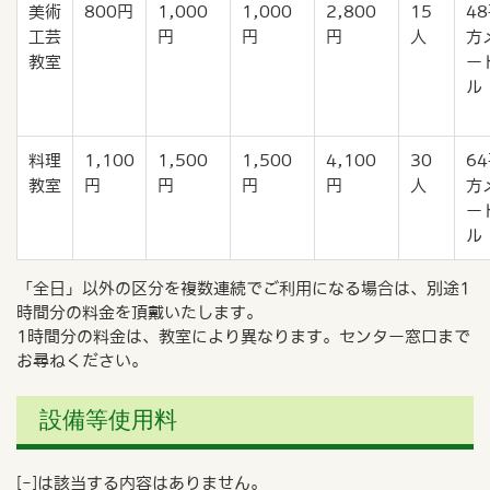
美術
800円
1,000
1,000
2,800
15
4
工芸
円
円
円
人
方
教室
ー
ル
料理
1,100
1,500
1,500
4,100
30
6
教室
円
円
円
円
人
方
ー
ル
「全日」以外の区分を複数連続でご利用になる場合は、別途1
時間分の料金を頂戴いたします。
1時間分の料金は、教室により異なります。センター窓口まで
お尋ねください。
設備等使用料
[-]は該当する内容はありません。