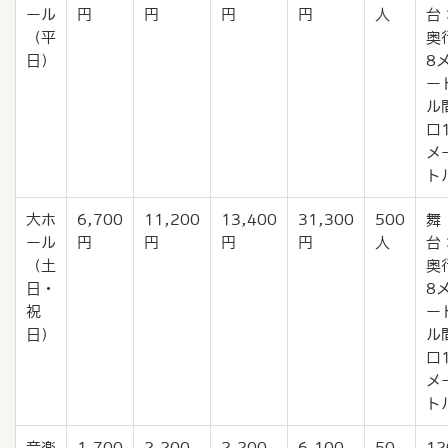
ール
円
円
円
円
人
台
（平
奥
日）
8
ー
ル
口
メ
ト
大ホ
6,700
11,200
13,400
31,300
500
舞
ール
円
円
円
円
人
台
（土
奥
日・
8
祝
ー
日）
ル
口
メ
ト
音楽
1,700
2,200
2,200
6,100
50
12