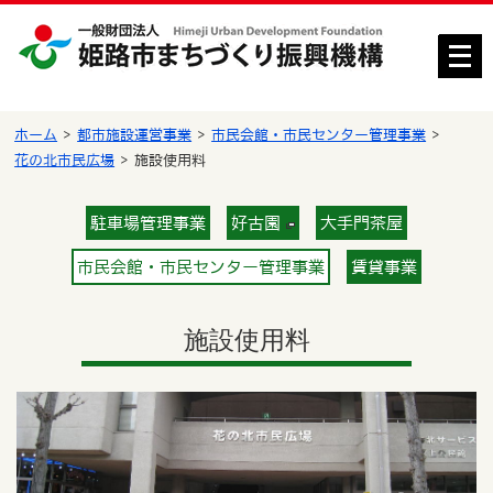
メ
ニ
ュ
ー
ホーム
都市施設運営事業
市民会館・市民センター管理事業
を
花の北市民広場
施設使用料
開
く
駐車場管理事業
好古園
大手門茶屋
市民会館・市民センター管理事業
賃貸事業
施設使用料