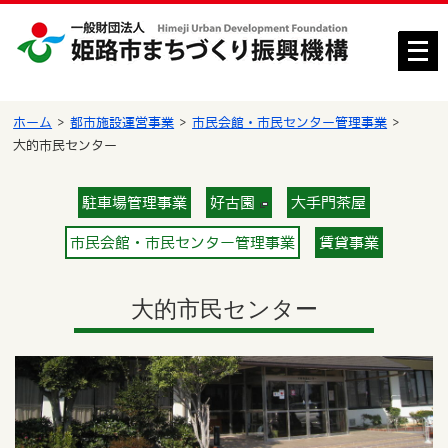
メ
ニ
ュ
ー
ホーム
都市施設運営事業
市民会館・市民センター管理事業
を
大的市民センター
開
く
駐車場管理事業
好古園
大手門茶屋
市民会館・市民センター管理事業
賃貸事業
大的市民センター