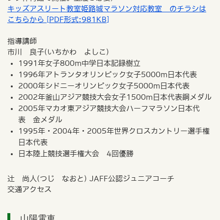
キッズアスリート教室姫路城マラソン対応教室 のチラシは
こちらから [PDF形式:981KB]
指導講師
市川 良子(いちかわ よしこ)
1991年女子800m中学日本記録樹立
1996年アトランタオリンピック女子5000m日本代表
2000年シドニーオリンピック女子5000m日本代表
2002年釜山アジア競技大会女子1500m日本代表銅メダル
2005年マカオ東アジア競技大会ハーフマラソン日本代
表 金メダル
1995年・2004年・2005年世界クロスカントリー選手権
日本代表
日本陸上競技選手権大会 4回優勝
辻 尚人(つじ なおと) JAFF公認ジュニアコーチ
交通アクセス
山陽電車