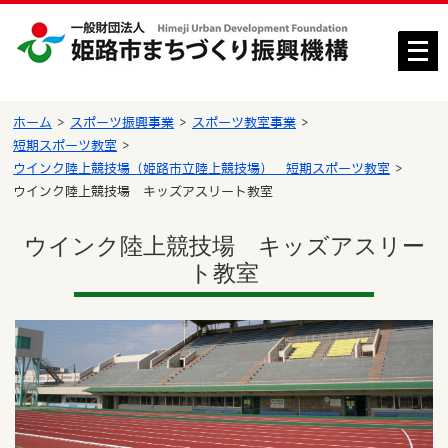
メ
ニ
ュ
ー
ホーム
スポーツ振興事業
スポーツ教室事業
を
短期スポーツ教室
開
ウインク陸上競技場（姫路市立陸上競技場） 短期スポーツ教室
く
ウインク陸上競技場 キッズアスリート教室
ウインク陸上競技場 キッズアスリー
ト教室