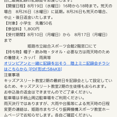
自己最高記録の記録証をお渡しします。
【開催日程】8月19日（水曜日）16時から18時まで。荒天の
場合 8月26日（水曜日）に延期。8月26日も荒天の場合、
中止・後日返金いたします。
【対象】小学生 先着50名
【参加料】1,800円
【受付期間】8月10日（月曜日）から 8月17日（月曜日）
まで
姫路市立総合スポーツ会館2階窓口にて
【持ち物】帽子・飲み物・タオル・必要な方は雨天時のため
の着替え・カッパ 雨具等
オリンピアンと一緒に記録を出そう 陸上ミニ記録会チラシ
はこちらから [PDF形式:584KB]
注意事項
キッズアスリート教室2期の最終日を記録会として設定してい
るため、キッズアスリート教室2期の生徒様もおられます。
お申込後の返金はできませんのでご了承ください。
駐車場は手柄山周辺駐車場をご利用ください。
雨天決行ではありますが、大雨や台風等による荒天時の日程
変更の連絡は、姫路市まちづくり振興機構スポーツ教室ホー
ムページでお知らせします。各自ご確認ください。