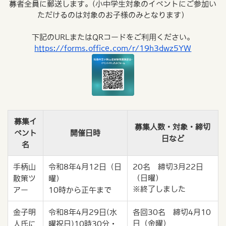
募者全員に郵送します。(小中学生対象のイベントにご参加い
ただけるのは対象のお子様のみとなります）
下記のURLまたはQRコードをご利用ください。
https://forms.office.com/r/19h3dwz5YW
募集イ
募集人数・対象・締切
ベント
開催日時
日など
名
手柄山
令和8年4月12日（日
20名 締切3月22日
（日曜）
散策ツ
曜）
※終了しました
アー
10時から正午まで
金子明
令和8年4月29日(水
各回30名 締切4月10
日（金曜）
人氏に
曜祝日)10時30分・