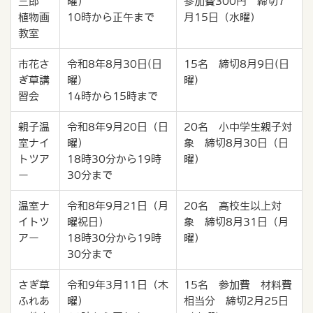
三郎
曜）
参加費300円 締切7
植物画
10時から正午まで
月15日（水曜）
教室
市花さ
令和8年8月30日(日
15名 締切8月9日(日
ぎ草講
曜)
曜)
習会
14時から15時まで
親子温
令和8年9月20日（日
20名 小中学生親子対
室ナイ
曜）
象 締切8月30日（日
トツア
18時30分から19時
曜）
ー
30分まで
温室ナ
令和8年9月21日（月
20名 高校生以上対
イトツ
曜祝日）
象 締切8月31日（月
アー
18時30分から19時
曜）
30分まで
さぎ草
令和9年3月11日（木
15名 参加費 材料費
ふれあ
曜）
相当分 締切2月25日