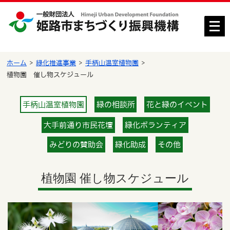
メ
ニ
ュ
ー
ホーム
緑化推進事業
手柄山温室植物園
を
植物園 催し物スケジュール
開
く
手柄山温室植物園
緑の相談所
花と緑のイベント
大手前通り市民花壇
緑化ボランティア
みどりの賛助会
緑化助成
その他
植物園 催し物スケジュール