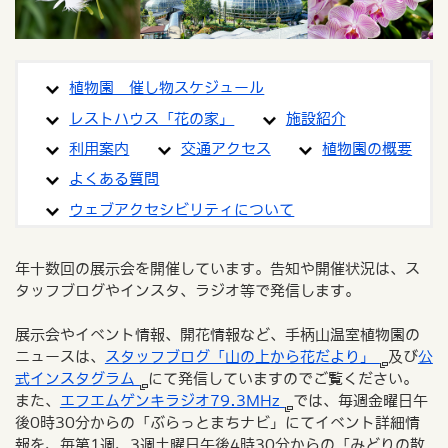
植物園 催し物スケジュール
レストハウス「花の家」
施設紹介
利用案内
交通アクセス
植物園の概要
よくある質問
ウェブアクセシビリティについて
年十数回の展示会を開催しています。告知や開催状況は、ス
タッフブログやインスタ、ラジオ等で発信します。
展示会やイベント情報、開花情報など、手柄山温室植物園の
ニュースは、
スタッフブログ「山の上から花だより」
及び
公
式インスタグラム
にて発信していますのでご覧ください。
また、
エフエムゲンキラジオ79.3MHz
では、毎週金曜日午
後0時30分からの「ぶらっとまちナビ」にてイベント詳細情
報を、毎第1週、3週土曜日午後4時30分からの「みどりの散